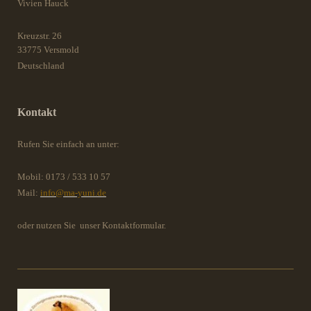
Vivien Hauck
Kreuzstr.
26
33775
Versmold
Deutschland
Kontakt
Rufen Sie einfach an unter:
Mobil: 0173 / 533 10 57
Mail:
info@ma-yuni.de
oder nutzen Sie unser Kontaktformular.