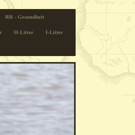
RR - Gesundheit
r
H-Litter
I-Litter