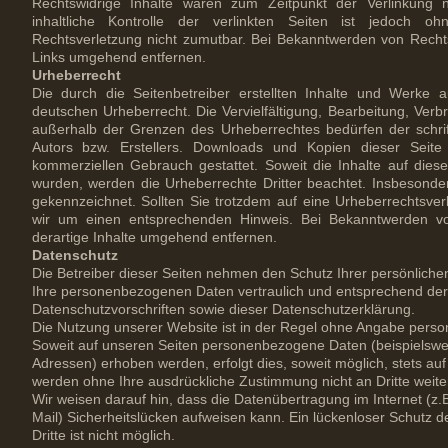
Rechtswidrige Inhalte waren zum Zeitpunkt der Verlinkung 
inhaltliche Kontrolle der verlinkten Seiten ist jedoch oh
Rechtsverletzung nicht zumutbar. Bei Bekanntwerden von Recht
Links umgehend entfernen.
Urheberrecht
Die durch die Seitenbetreiber erstellten Inhalte und Werke 
deutschen Urheberrecht. Die Vervielfältigung, Bearbeitung, Verb
außerhalb der Grenzen des Urheberrechtes bedürfen der schrif
Autors bzw. Erstellers. Downloads und Kopien dieser Seite 
kommerziellen Gebrauch gestattet. Soweit die Inhalte auf dieser
wurden, werden die Urheberrechte Dritter beachtet. Insbesonder
gekennzeichnet. Sollten Sie trotzdem auf eine Urheberrechtsve
wir um einen entsprechenden Hinweis. Bei Bekanntwerden vo
derartige Inhalte umgehend entfernen.
Datenschutz
Die Betreiber dieser Seiten nehmen den Schutz Ihrer persönliche
Ihre personenbezogenen Daten vertraulich und entsprechend der
Datenschutzvorschriften sowie dieser Datenschutzerklärung.
Die Nutzung unserer Website ist in der Regel ohne Angabe pers
Soweit auf unseren Seiten personenbezogene Daten (beispielswei
Adressen) erhoben werden, erfolgt dies, soweit möglich, stets auf 
werden ohne Ihre ausdrückliche Zustimmung nicht an Dritte weit
Wir weisen darauf hin, dass die Datenübertragung im Internet (z.
Mail) Sicherheitslücken aufweisen kann. Ein lückenloser Schutz d
Dritte ist nicht möglich.