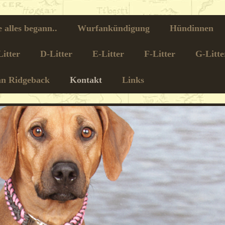
 alles begann..
Wurfankündigung
Hündinnen
itter
D-Litter
E-Litter
F-Litter
G-Litte
an Ridgeback
Kontakt
Links