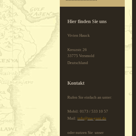
Hier finden Sie uns
Vivien Hauck
Kreuzstr.
26
33775
Versmold
Deutschland
Kontakt
Rufen Sie einfach an unter:
Mobil: 0173 / 533 10 57
Mail:
info@ma-yuni.de
oder nutzen Sie unser