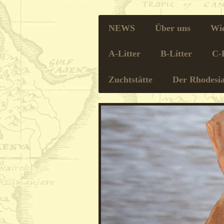
NEWS
Über uns
Wie
A-Litter
B-Litter
C-L
Zuchtstätte
Der Rhodesi