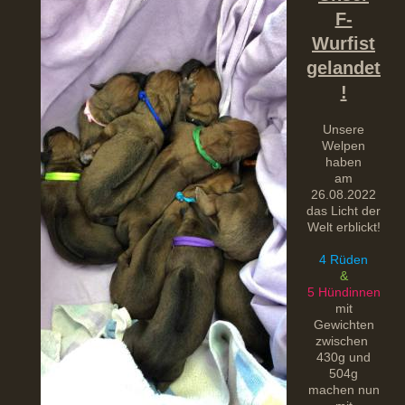
F-
Wurfist
gelandet
!
Unsere
Welpen
haben
am
26.08.2022
das Licht der
Welt erblickt!
4 Rüden
&
5 Hündinnen
mit
Gewichten
zwischen
430g und
504g
machen nun