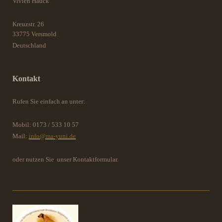
Vivien Hauck
Kreuzstr.
26
33775
Versmold
Deutschland
Kontakt
Rufen Sie einfach an unter:
Mobil: 0173 / 533 10 57
Mail:
info@ma-yuni.de
oder nutzen Sie unser Kontaktformular.